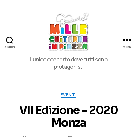
Search
Menu
MilleChitarre
L'unico concerto dove tutti sono
in
protagonisti
Piazza
Categorie
EVENTI
VII Edizione – 2020
Monza