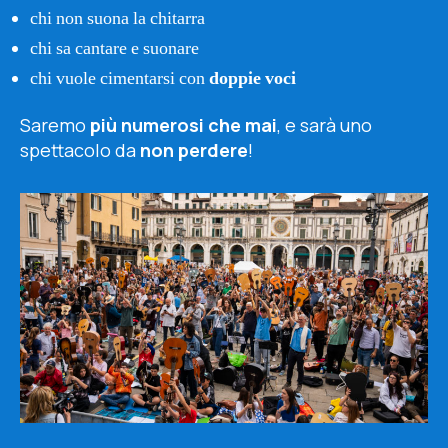
chi non suona la chitarra
chi sa cantare e suonare
chi vuole cimentarsi con
doppie voci
Saremo
più numerosi che mai
, e sarà uno
spettacolo da
non perdere
!