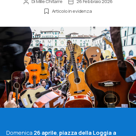
Di
Mille Chitarre
26 Febbraio 2026
Autore
Data
articolo
dell'articolo
Articolo in evidenza
Domenica
26 aprile
,
piazza della Loggia a