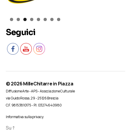
Seguici
© 2026
MilleChitarre in Piazza
Diffusione Arte - APS - Associazione Culturale
via Guido Rossa, 29 - 25126 Brescia
C.F. 98153810175 - P.I. 03274640980
Informativa sulla privacy
Su
↑