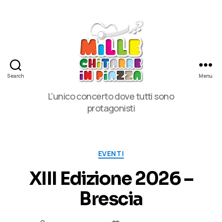
Search
Menu
MilleChitarre
L'unico concerto dove tutti sono
in
protagonisti
Piazza
Categorie
EVENTI
XIII Edizione 2026 –
Brescia