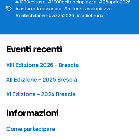
#1000chitarre
,
#1000chitarreinpiazza
,
#26aprile2026
,
#antoniodalessandro
,
#millechitarreinpiazza
,
Tag
#millechitarreinpiazza2026
,
#radiobruno
Eventi recenti
XIII Edizione 2026 – Brescia
XII Edizione – 2025 Brescia
XI Edizione – 2024 Brescia
Informazioni
Come partecipare