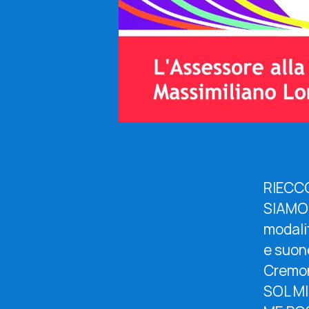
RIECCO
SIAMO 
modali
e suon
Cremon
SOL MI