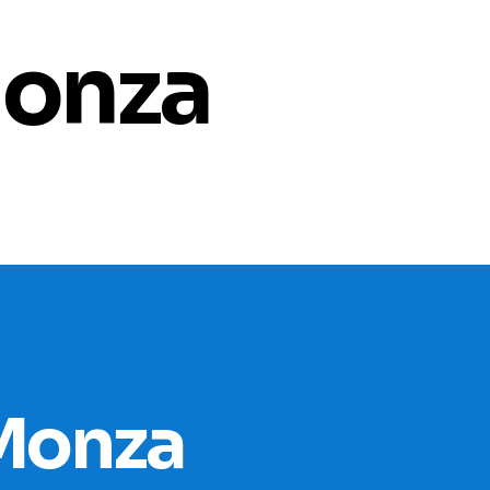
monza
 Monza