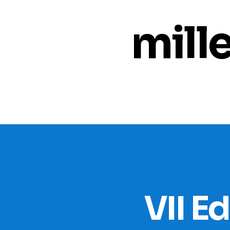
mill
VII E