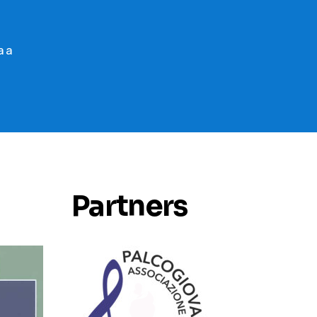
a a
Partners