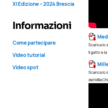
XI Edizione – 2024 Brescia
Informazioni
Med
Come partecipare
Scarica lo 
Il gatto e l
Video tutorial
Mill
Video spot
Scarica lo 
del MilleCh