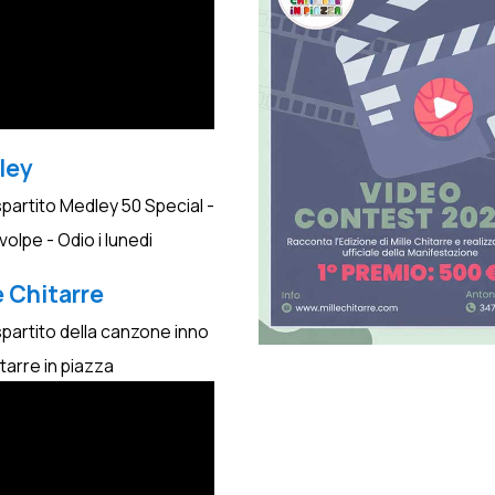
ley
spartito Medley 50 Special -
a volpe - Odio i lunedi
e Chitarre
spartito della canzone inno
itarre in piazza