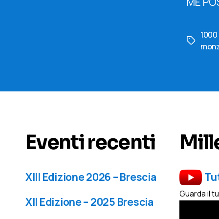
ME PO
1000 
Tag
mon
Eventi recenti
Mill
XIII Edizione 2026 – Brescia
Tu
Guarda il t
XII Edizione – 2025 Brescia