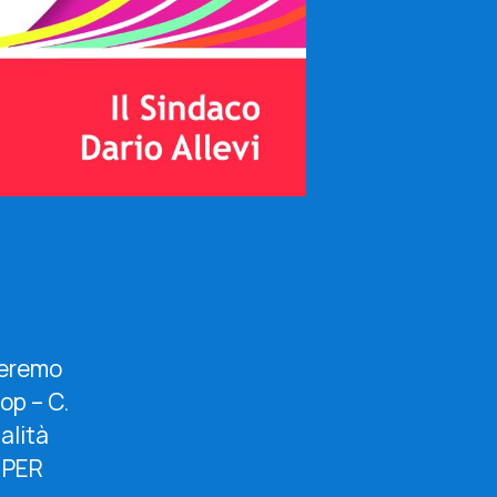
a
teremo
op – C.
alità
 PER