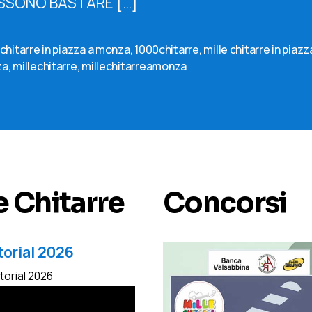
SSONO BASTARE […]
chitarre in piazza a monza
,
1000chitarre
,
mille chitarre in piazz
za
,
millechitarre
,
millechitarreamonza
e Chitarre
Concorsi
torial 2026
utorial 2026