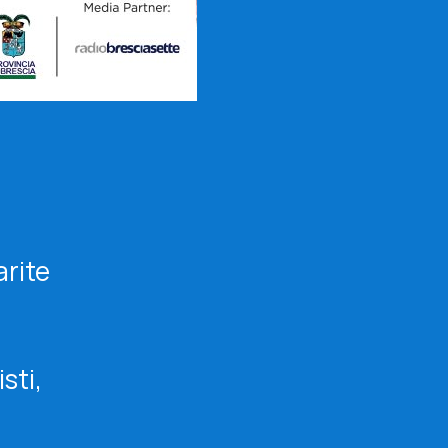
arite
sti,