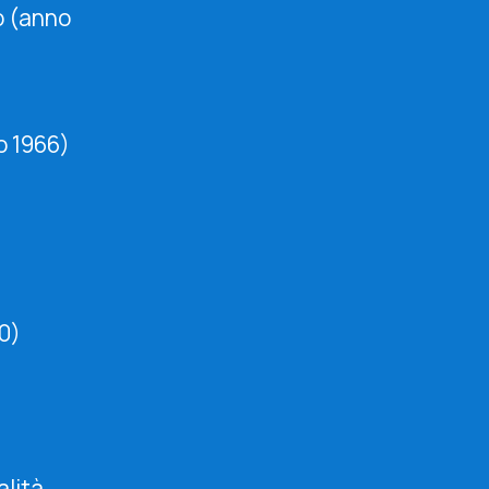
o (anno
o 1966)
)
0)
A
alità