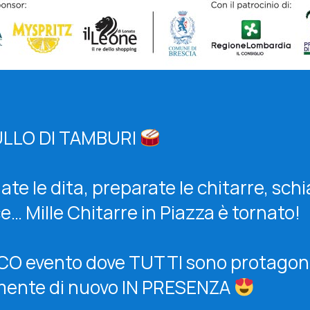
LLO DI TAMBURI
ate le dita, preparate le chitarre, schi
ce… Mille Chitarre in Piazza è tornato!
CO evento dove TUTTI sono protagoni
mente di nuovo IN PRESENZA