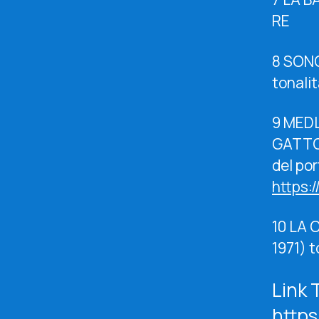
RE
8 SON
tonali
9 MEDL
GATTO 
del po
https:
10 LA 
1971) t
Link 
http