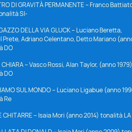
RO DI GRAVITÀ PERMANENTE – Franco Battiat
onalità SI-
AGAZZO DELLA VIA GLUCK – Luciano Beretta,
el Prete, Adriano Celentano, Detto Mariano (ann
tà DO
 CHIARA – Vasco Rossi, Alan Taylor, (anno 1979
tà DO
IAMO SUL MONDO – Luciano Ligabue (anno 199
tà Re
E CHITARRE – Isaia Mori (anno 2014) tonalità L
ALLATA DI DONALD – Isaia Mori (anno 2009) ton