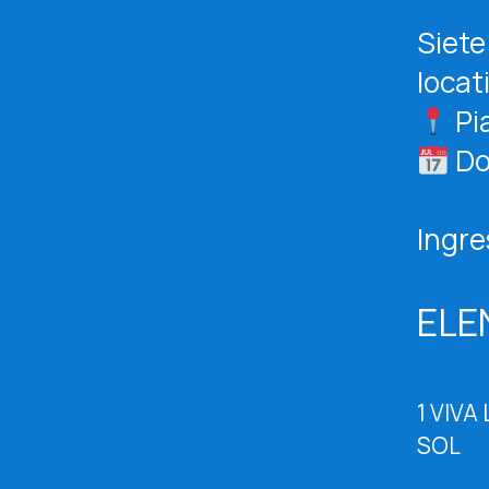
Siete
locat
Pi
Do
Ingre
ELE
1 VIVA
SOL