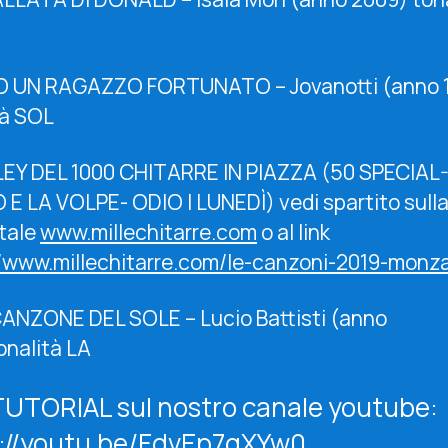
O UN RAGAZZO FORTUNATO – Jovanotti (anno 
tà SOL
EY DEL 1000 CHITARRE IN PIAZZA (50 SPECIAL-
E LA VOLPE- ODIO I LUNEDÌ) vedi spartito sull
rtale
www.millechitarre.com
o al link
//www.millechitarre.com/le-canzoni-2019-monz
CANZONE DEL SOLE – Lucio Battisti (anno
onalità LA
TUTORIAL sul nostro canale youtube:
s://youtu.be/FdvEp7qXYw0