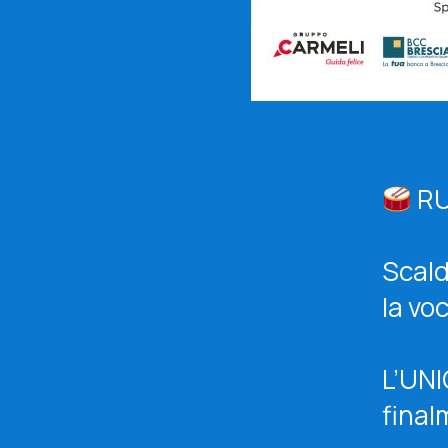
RU
Scald
la vo
L’UNI
final