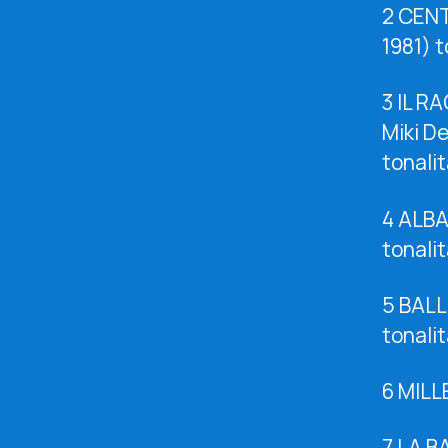
2 CENT
1981) t
3 IL R
Miki D
tonali
4 ALBA
tonali
5 BALL
tonali
6 MILL
7 LA B