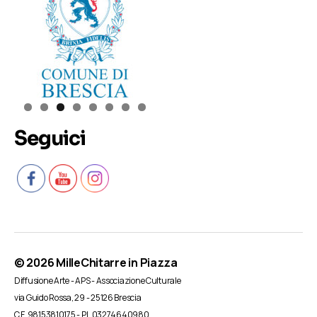
Seguici
© 2026
MilleChitarre in Piazza
Diffusione Arte - APS - Associazione Culturale
via Guido Rossa, 29 - 25126 Brescia
C.F. 98153810175 - P.I. 03274640980