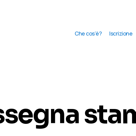
Che cos’è?
Iscrizione
ssegna sta