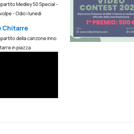
spartito Medley 50 Special -
a volpe - Odio i lunedi
e Chitarre
spartito della canzone inno
itarre in piazza