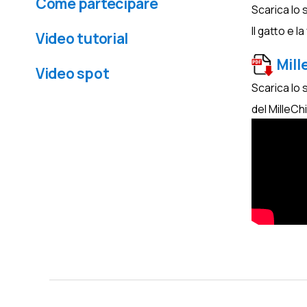
Come partecipare
Scarica lo 
Il gatto e l
Video tutorial
Mill
Video spot
Scarica lo 
del MilleCh