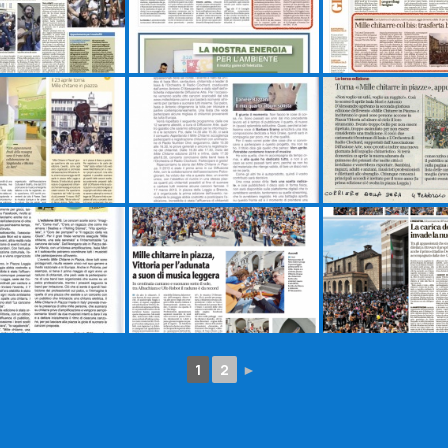
1
2
►