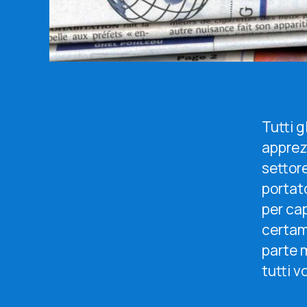
Tutti g
apprezz
settor
portato
per ca
certame
parte m
tutti 