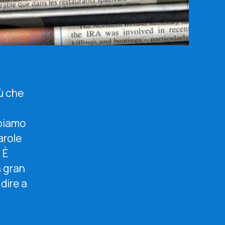
iù che
bbiamo
arole
 È
n gran
dire a