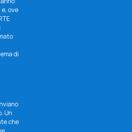
 hanno
 e, ove
ARTE
i
rmato
tema di
inviano
o. Un
nte che
he