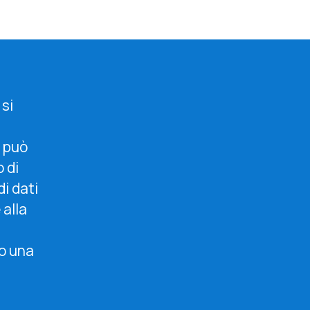
 si
e può
 di
i dati
 alla
do una