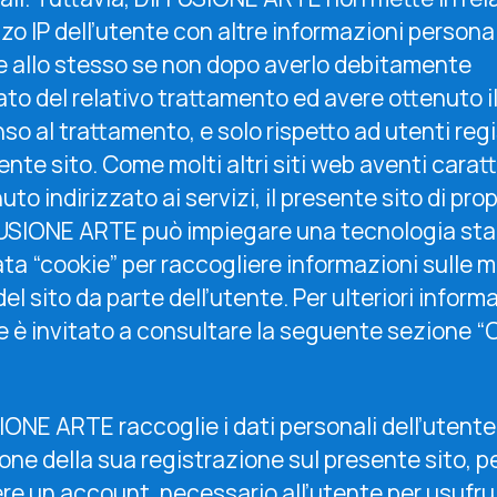
izzo IP dell’utente con altre informazioni personal
ve allo stesso se non dopo averlo debitamente
to del relativo trattamento ed avere ottenuto i
o al trattamento, e solo rispetto ad utenti regi
ente sito. Come molti altri siti web aventi carat
to indirizzato ai servizi, il presente sito di pro
FUSIONE ARTE può impiegare una tecnologia st
ta “cookie” per raccogliere informazioni sulle m
del sito da parte dell’utente. Per ulteriori inform
te è invitato a consultare la seguente sezione “
ONE ARTE raccoglie i dati personali dell’utente
ne della sua registrazione sul presente sito, p
re un account, necessario all’utente per usufrui