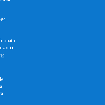
per:
 formato
anzoni)
TE
le
la
va