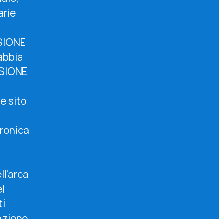
arie
USIONE
abbia
USIONE
e sito
tronica
ll’area
el
ti
azione