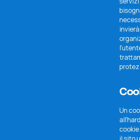
serviz
bisogno
necess
invierà
organi
l’utent
trattam
protezi
Coo
Un cook
all’har
cookie
il sito