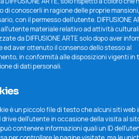
i a DIFFUSIONE ARTE, solo rispetto a coloro che
 di conoscerli in ragione delle proprie mansioni,
ario, con il permesso dell’utente. DIFFUSIONE 
 all’utente materiale relativo ad attività cultural
zzate da DIFFUSIONE ARTE solo dopo aver info
e ed aver ottenuto il consenso dello stesso al
ento, in conformità alle disposizioni vigenti in 
one di dati personali.
kies
ie è un piccolo file di testo che alcuni siti web 
d drive dell’utente in occasione della visita al sit
 può contenere informazioni quali un ID dell’ute
 usa per controllare le pagine visitate, ma le unic