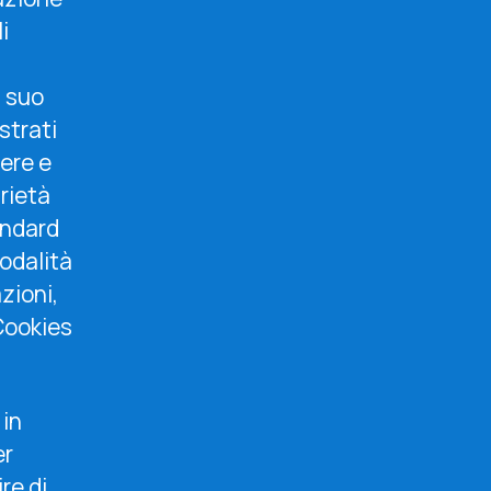
i
l suo
strati
tere e
prietà
andard
odalità
azioni,
Cookies
 in
er
re di