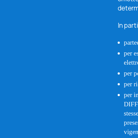
determ
In part
parte
per e
elett
per p
per r
per i
DIFF
stess
prese
vigen