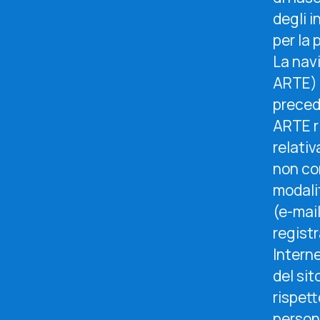
degli i
per la 
La nav
ARTE) 
preced
ARTE ri
relati
non co
modalit
(e-mai
registr
Interne
del sit
rispett
person