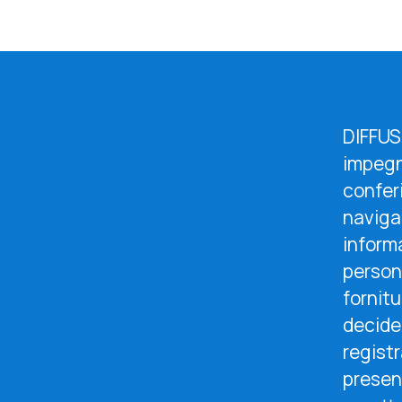
DIFFUSI
impegna
confer
navigar
informa
person
fornitu
decide 
registr
present