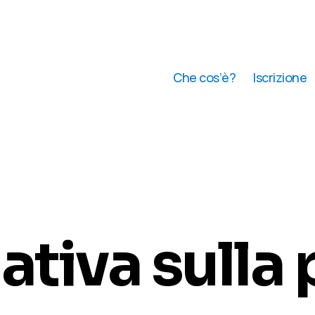
Che cos’è?
Iscrizione
ativa sulla 