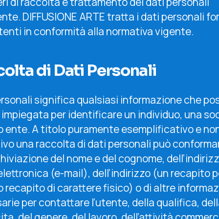
ri di raccolta e trattamento dei dati personali
ente. DIFFUSIONE ARTE tratta i dati personali for
tenti in conformità alla normativa vigente.
olta di Dati Personali
ersonali significa qualsiasi informazione che po
impiegata per identificare un individuo, una so
o ente. A titolo puramente esemplificativo e no
ivo una raccolta di dati personali può conforma
chiviazione del nome e del cognome, dell’indirizz
lettronica (e-mail), dell’indirizzo (un recapito 
o recapito di carattere fisico) o di altre informaz
rie per contattare l’utente, della qualifica, del
ita, del genere, del lavoro, dell’attività commerc