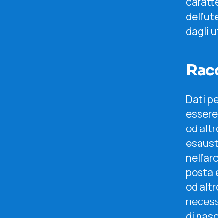
caratte
dell’ut
dagli u
Racc
Dati p
essere 
od altr
esaust
nell’ar
posta e
od altr
necessa
di nasc