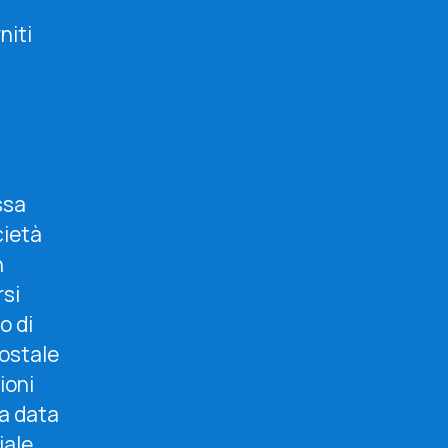
niti
ssa
cietà
n
rsi
o di
postale
ioni
la data
iale,