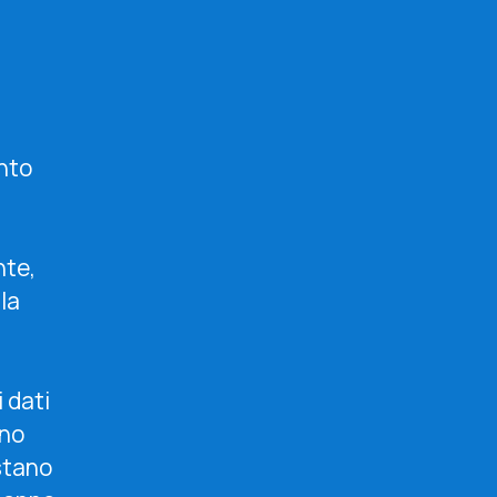
ento
nte,
la
 dati
rno
stano