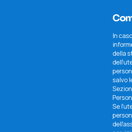
Comu
In caso
informe
della s
dell’u
persona
salvo l
Sezion
Persona
Se l’ut
person
dell’a