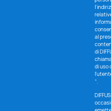
l’indir
relati
informa
consens
al pres
contenu
di DIF
chiama
di uso 
l’uten
“.
DIFFUSI
occasio
emette