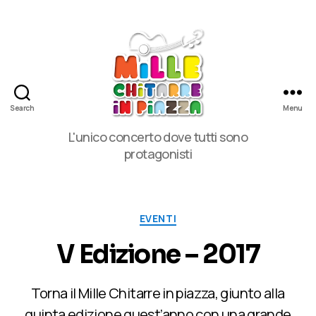
Search
Menu
MilleChitarre
L'unico concerto dove tutti sono
in
protagonisti
Piazza
Categorie
EVENTI
V Edizione – 2017
Torna il Mille Chitarre in piazza, giunto alla
quinta edizione quest’anno con una grande