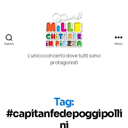
Search
Menu
MilleChitarre
L'unico concerto dove tutti sono
in
protagonisti
Piazza
Tag:
#capitanfedepoggipolli
ni