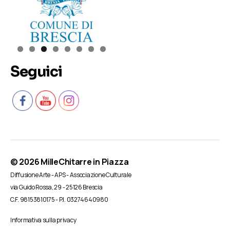
Seguici
© 2026
MilleChitarre in Piazza
Diffusione Arte - APS - Associazione Culturale
via Guido Rossa, 29 - 25126 Brescia
C.F. 98153810175 - P.I. 03274640980
Informativa sulla privacy