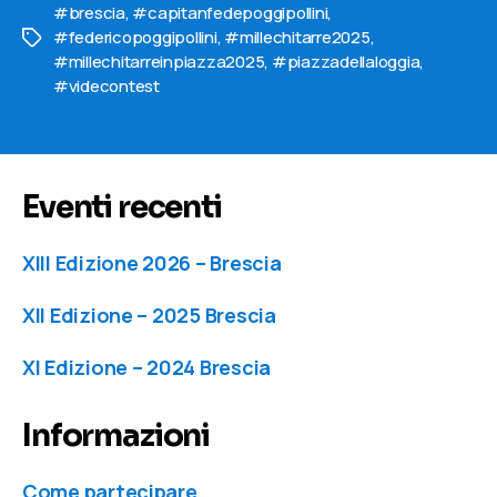
#brescia
,
#capitanfedepoggipollini
,
#federicopoggipollini
,
#millechitarre2025
,
Tag
#millechitarreinpiazza2025
,
#piazzadellaloggia
,
#videcontest
Eventi recenti
XIII Edizione 2026 – Brescia
XII Edizione – 2025 Brescia
XI Edizione – 2024 Brescia
Informazioni
Come partecipare