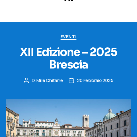
Categorie
EVENTI
XII Edizione – 2025
Brescia
Di
Mille Chitarre
20 Febbraio 2025
Autore
Data
articolo
dell'articolo