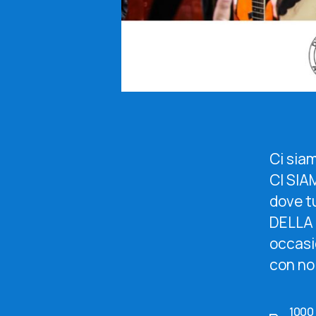
Ci sia
CI SIAM
dove tu
DELLA 
occasio
con noi
1000 