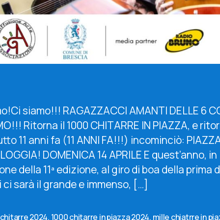
mo!Ci siamo!!! RAGAZZACCI AMANTI DELLE 6 C
O!!! Ritorna il 1000 CHITARRE IN PIAZZA, e rito
tto 11 anni fa (11 ANNI FA!!!) incominciò: PIAZZ
LOGGIA! DOMENICA 14 APRILE E quest’anno, in
ne della 11ª edizione, al giro di boa della prima
 ci sarà il grande e immenso, […]
chitarre 2024
,
1000 chitarre in piazza 2024
,
mille chiatrre in pi