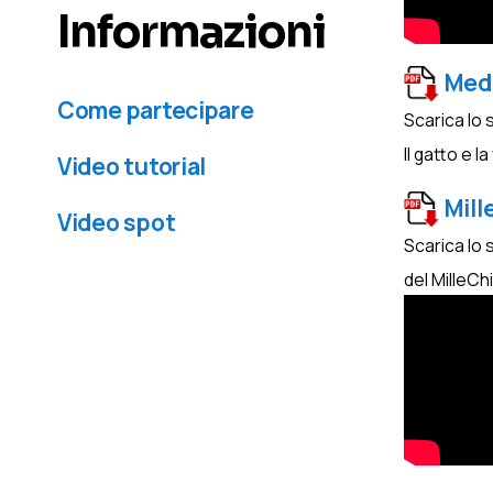
Informazioni
Med
Come partecipare
Scarica lo 
Il gatto e l
Video tutorial
Mill
Video spot
Scarica lo 
del MilleCh