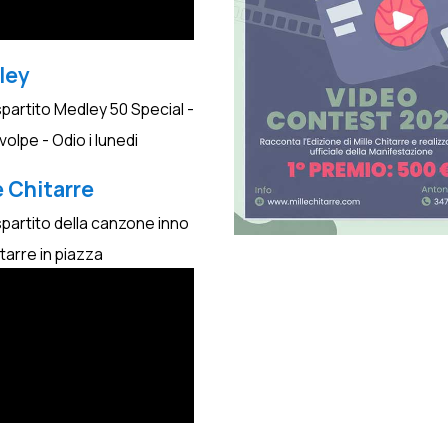
ley
spartito Medley 50 Special -
a volpe - Odio i lunedi
e Chitarre
spartito della canzone inno
itarre in piazza