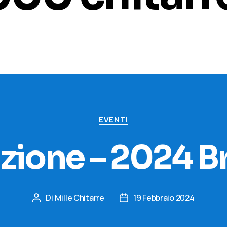
Categorie
EVENTI
izione – 2024 B
Di
Mille Chitarre
19 Febbraio 2024
Autore
Data
articolo
dell'articolo