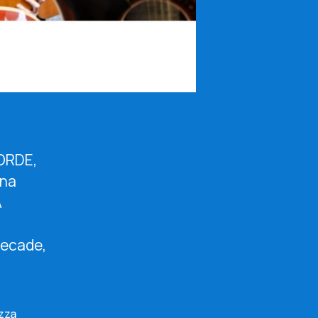
ORDE,
rna
A
 decade,
azza