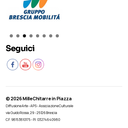
Seguici
© 2026
MilleChitarre in Piazza
Diffusione Arte - APS - Associazione Culturale
via Guido Rossa, 29 - 25126 Brescia
C.F. 98153810175 - P.I. 03274640980